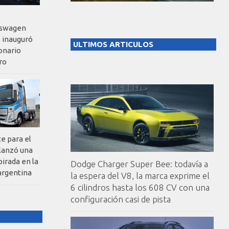
kswagen
 inauguró
ULTIMOS ARTICULOS
onario
ro
te para el
 lanzó una
pirada en la
Dodge Charger Super Bee: todavía a
argentina
la espera del V8, la marca exprime el
6 cilindros hasta los 608 CV con una
configuración casi de pista