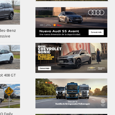
edes-Benz
essive
ot 408 GT
O Daily