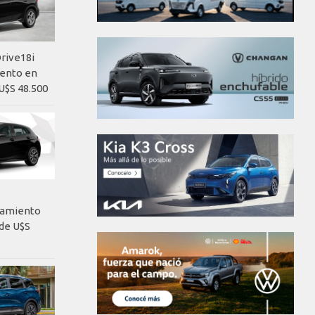
rive18i
iento en
U$S 48.500
nzamiento
de U$S