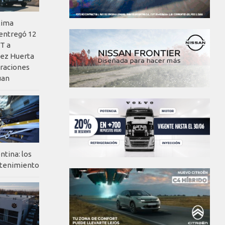
xima
 entregó 12
T a
ez Huerta
eraciones
uan
ntina: los
ntenimiento