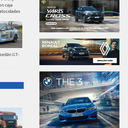
on caja
elocidades
 sedán GT-