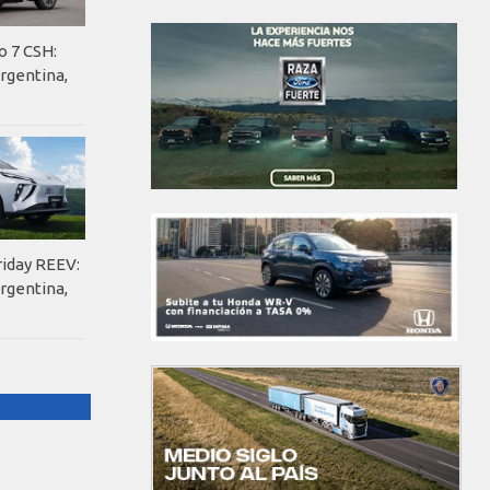
o 7 CSH:
rgentina,
riday REEV:
rgentina,