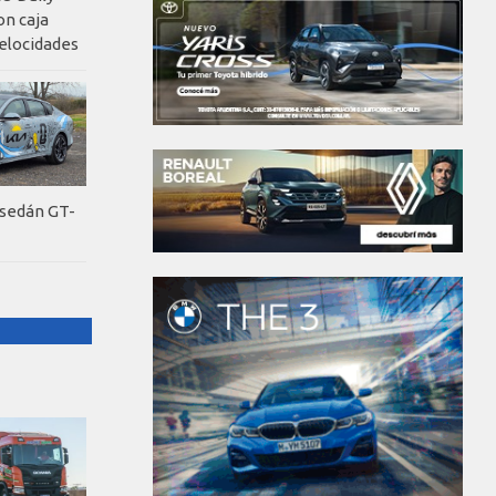
on caja
elocidades
 sedán GT-