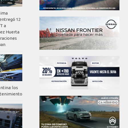
xima
 entregó 12
T a
ez Huerta
eraciones
uan
ntina: los
ntenimiento