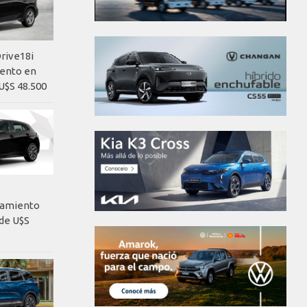
rive18i
iento en
U$S 48.500
nzamiento
de U$S