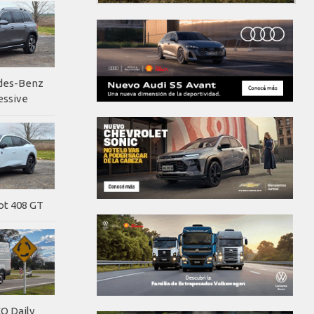
edes-Benz
essive
ot 408 GT
O Daily