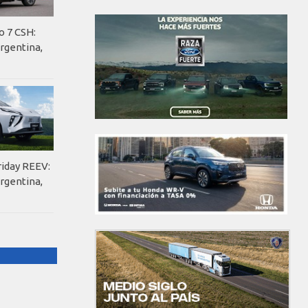
o 7 CSH:
rgentina,
riday REEV:
rgentina,