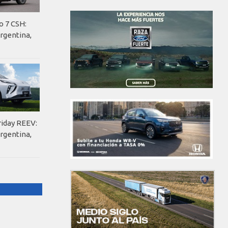
o 7 CSH:
rgentina,
riday REEV:
rgentina,