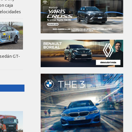
on caja
elocidades
 sedán GT-