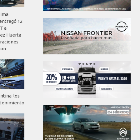
xima
 entregó 12
T a
ez Huerta
eraciones
uan
ntina: los
ntenimiento