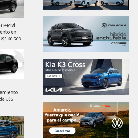
rive18i
iento en
U$S 48.500
nzamiento
de U$S