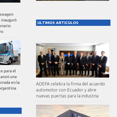
kswagen
 inauguró
ULTIMOS ARTICULOS
onario
ro
te para el
 lanzó una
pirada en la
ADEFA celebra la firma del acuerdo
argentina
automotor con Ecuador y abre
nuevas puertas para la industria