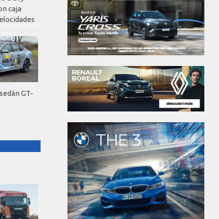
on caja
elocidades
 sedán GT-