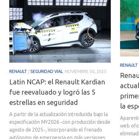
RENAULT
RENAULT
/
SEGURIDAD VIAL
NOVIEMBRE 30, 2025
Renau
Latin NCAP: el Renault Kardian
actual
fue reevaluado y logró las 5
prime
estrellas en seguridad
la es
A partir de la actualización introducida bajo la
Aparente
especificación MY2026 -con producción desde
web ofic
agosto de 2025-, incorporando el frenado
eliminad
autónomo de emergencia en más versiones