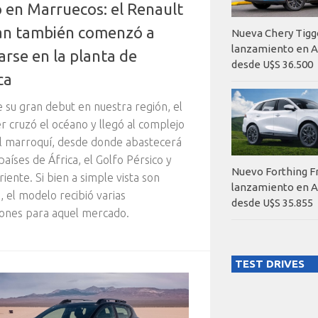
 en Marruecos: el Renault
an también comenzó a
Nueva Chery Tigg
lanzamiento en A
arse en la planta de
desde U$S 36.500
ca
 su gran debut en nuestra región, el
r cruzó el océano y llegó al complejo
al marroquí, desde donde abastecerá
países de África, el Golfo Pérsico y
Nuevo Forthing F
iente. Si bien a simple vista son
lanzamiento en A
s, el modelo recibió varias
desde U$S 35.855
ones para aquel mercado.
TEST DRIVES