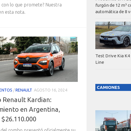
 con lo que promete? Nuestra
furgón de 12 m³ c
automática de 8 v
en esta nota.
Test Drive Kia K4
Line
CAMIONES
ENTOS
/
RENAULT
AGOSTO 16, 2024
 Renault Kardian:
miento en Argentina,
 $26.110.000
 del rombo presentó oficialmente su