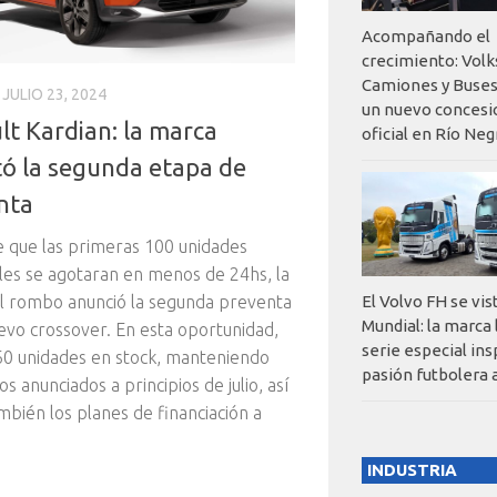
Acompañando el
crecimiento: Vol
Camiones y Buses
JULIO 23, 2024
un nuevo concesi
lt Kardian: la marca
oficial en Río Neg
tó la segunda etapa de
nta
 que las primeras 100 unidades
les se agotaran en menos de 24hs, la
l rombo anunció la segunda preventa
El Volvo FH se vis
Mundial: la marca
evo crossover. En esta oportunidad,
serie especial ins
0 unidades en stock, manteniendo
pasión futbolera 
os anunciados a principios de julio, así
bién los planes de financiación a
INDUSTRIA