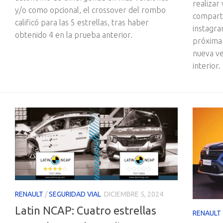
realizar
y/o como opcional, el crossover del rombo
comparti
calificó para las 5 estrellas, tras haber
instagra
obtenido 4 en la prueba anterior.
próximam
nueva ve
interior.
RENAULT
/
SEGURIDAD VIAL
DICIEMBRE 5, 2024
Latin NCAP: Cuatro estrellas
RENAULT