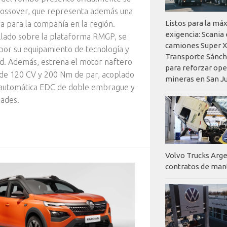
rossover, que representa además una
Listos para la má
a para la compañía en la región.
exigencia: Scania
lado sobre la plataforma RMGP, se
camiones Super X
por su equipamiento de tecnología y
Transporte Sánch
d. Además, estrena el motor naftero
para reforzar op
de 120 CV y 200 Nm de par, acoplado
mineras en San J
a automática EDC de doble embrague y
dades.
Volvo Trucks Arge
contratos de ma