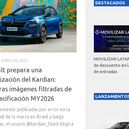
DESTACADOS
MOVILIZAR LATAM
JUNIO 28, 2025
de descuento en 
lt prepara una
de entradas
ización del Kardian:
ras imágenes filtradas de
LANZAMIENTO
pecificación MY2026
mente publicadas por error en la
ial de la marca en Brasil y luego
as, el usuario @kardian_black llegó a