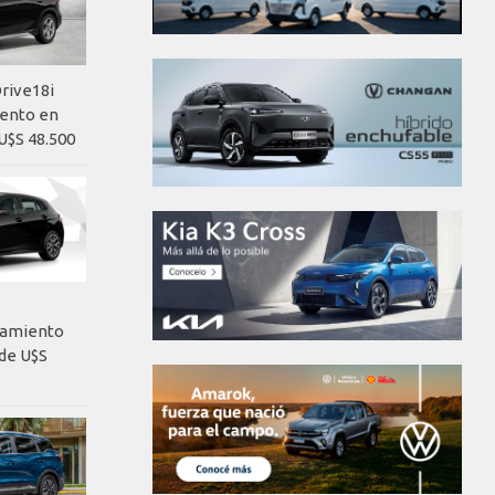
rive18i
iento en
U$S 48.500
nzamiento
de U$S