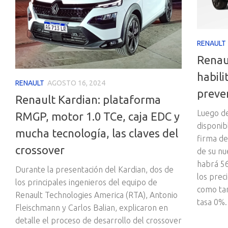
RENAULT
Renau
habili
RENAULT
AGOSTO 16, 2024
preve
Renault Kardian: plataforma
Luego de
RMGP, motor 1.0 TCe, caja EDC y
disponib
mucha tecnología, las claves del
firma de
crossover
de su nu
habrá 56
Durante la presentación del Kardian, dos de
los preci
los principales ingenieros del equipo de
como tam
Renault Technologies America (RTA), Antonio
tasa 0%.
Fleischmann y Carlos Balian, explicaron en
detalle el proceso de desarrollo del crossover