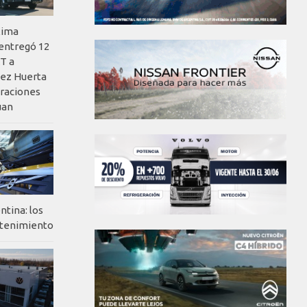
xima
 entregó 12
T a
ez Huerta
eraciones
uan
ntina: los
ntenimiento