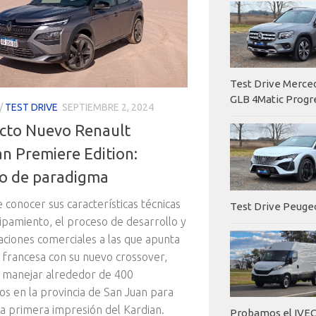
Test Drive Merc
GLB 4Matic Progr
/
TEST DRIVE
SEPTIEMBRE 2, 2024
cto Nuevo Renault
an Premiere Edition:
o de paradigma
 conocer sus características técnicas
Test Drive Peuge
ipamiento, el proceso de desarrollo y
raciones comerciales a las que apunta
 francesa con su nuevo crossover,
 manejar alrededor de 400
os en la provincia de San Juan para
a primera impresión del Kardian.
Probamos el IVEC