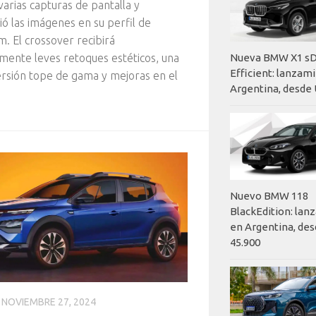
 varias capturas de pantalla y
ó las imágenes en su perfil de
m. El crossover recibirá
ente leves retoques estéticos, una
Nueva BMW X1 sD
Efficient: lanzam
rsión tope de gama y mejoras en el
Argentina, desde 
Nuevo BMW 118
BlackEdition: la
en Argentina, des
45.900
NOVIEMBRE 27, 2024