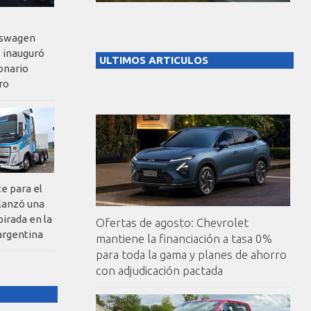
kswagen
 inauguró
ULTIMOS ARTICULOS
onario
ro
te para el
 lanzó una
pirada en la
Ofertas de agosto: Chevrolet
argentina
mantiene la financiación a tasa 0%
para toda la gama y planes de ahorro
con adjudicación pactada