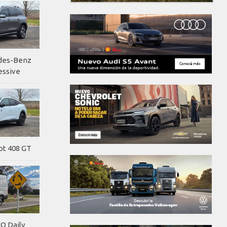
edes-Benz
essive
ot 408 GT
O Daily