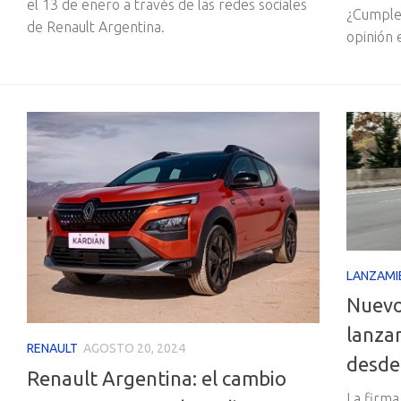
el 13 de enero a través de las redes sociales
¿Cumple
de Renault Argentina.
opinión 
LANZAMI
Nuevo
lanza
RENAULT
AGOSTO 20, 2024
desde
Renault Argentina: el cambio
La firma