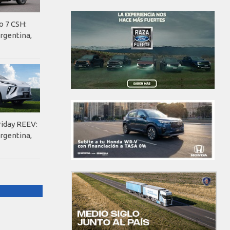
o 7 CSH:
rgentina,
riday REEV:
rgentina,