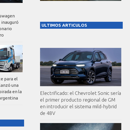
kswagen
 inauguró
ULTIMOS ARTICULOS
onario
ro
te para el
 lanzó una
pirada en la
Electrificado: el Chevrolet Sonic sería
argentina
el primer producto regional de GM
en introducir el sistema mild-hybrid
de 48V