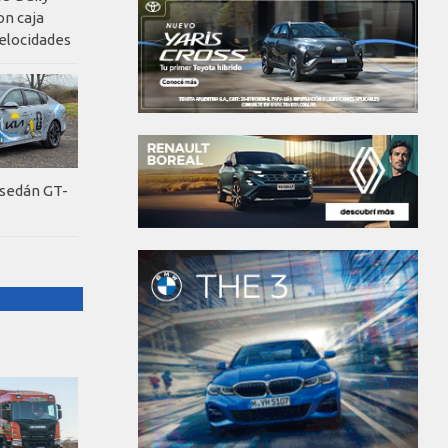
on caja
elocidades
 sedán GT-