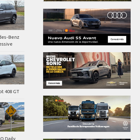
edes-Benz
essive
ot 408 GT
O Daily