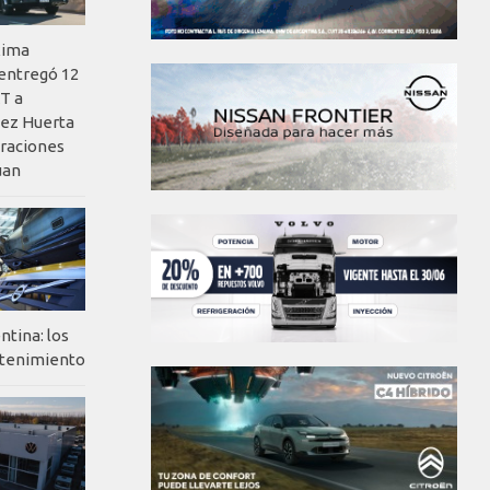
xima
 entregó 12
T a
ez Huerta
eraciones
uan
ntina: los
ntenimiento