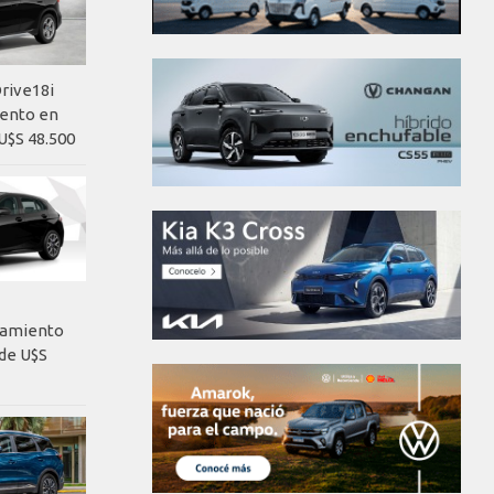
rive18i
iento en
U$S 48.500
nzamiento
de U$S