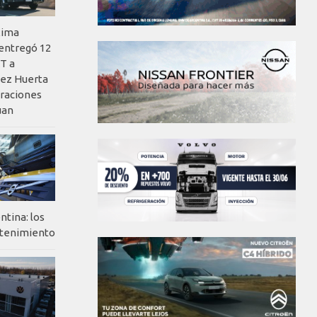
xima
 entregó 12
T a
ez Huerta
eraciones
uan
ntina: los
ntenimiento