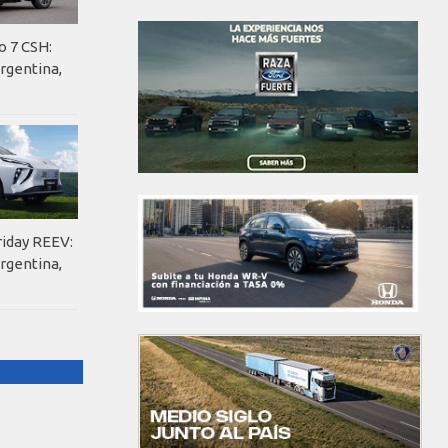
o 7 CSH:
rgentina,
riday REEV:
rgentina,