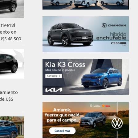
rive18i
iento en
U$S 48.500
nzamiento
de U$S