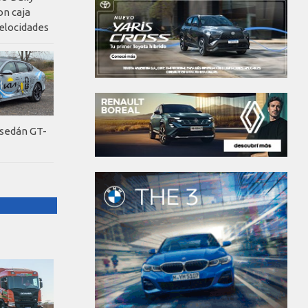
on caja
elocidades
 sedán GT-