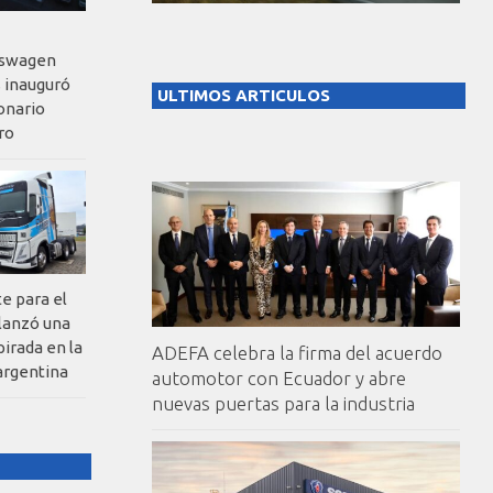
kswagen
 inauguró
ULTIMOS ARTICULOS
onario
ro
te para el
 lanzó una
pirada en la
ADEFA celebra la firma del acuerdo
argentina
automotor con Ecuador y abre
nuevas puertas para la industria