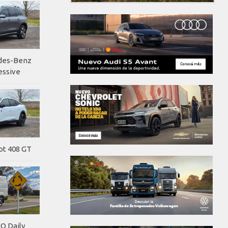
edes-Benz
essive
ot 408 GT
O Daily