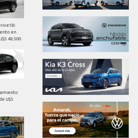
rive18i
iento en
U$S 48.500
nzamiento
de U$S