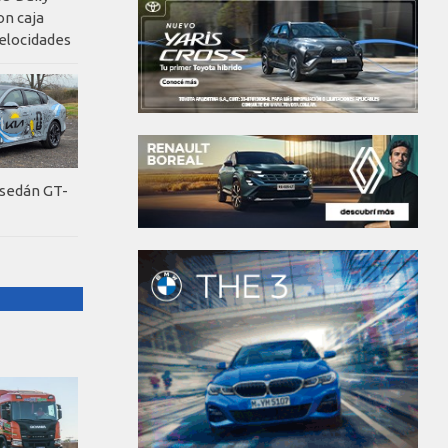
on caja
elocidades
 sedán GT-