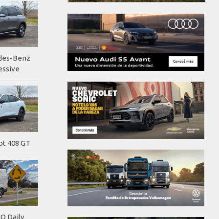
edes-Benz
essive
ot 408 GT
O Daily