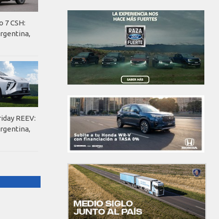
o 7 CSH:
rgentina,
riday REEV:
rgentina,