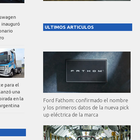
kswagen
 inauguró
ULTIMOS ARTICULOS
onario
ro
te para el
 lanzó una
pirada en la
Ford Fathom: confirmado el nombre
argentina
y los primeros datos de la nueva pick
up eléctrica de la marca