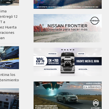
xima
 entregó 12
T a
ez Huerta
eraciones
uan
ntina: los
ntenimiento