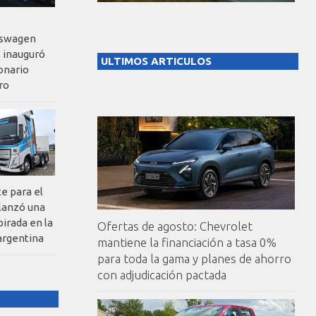
kswagen
 inauguró
ULTIMOS ARTICULOS
onario
ro
te para el
 lanzó una
pirada en la
Ofertas de agosto: Chevrolet
argentina
mantiene la financiación a tasa 0%
para toda la gama y planes de ahorro
con adjudicación pactada