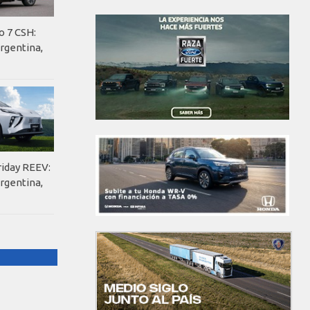
o 7 CSH:
rgentina,
riday REEV:
rgentina,