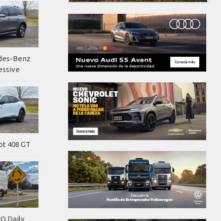
edes-Benz
essive
ot 408 GT
O Daily