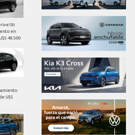
rive18i
iento en
U$S 48.500
nzamiento
de U$S