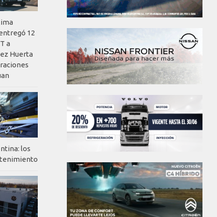
xima
 entregó 12
T a
ez Huerta
eraciones
uan
ntina: los
ntenimiento