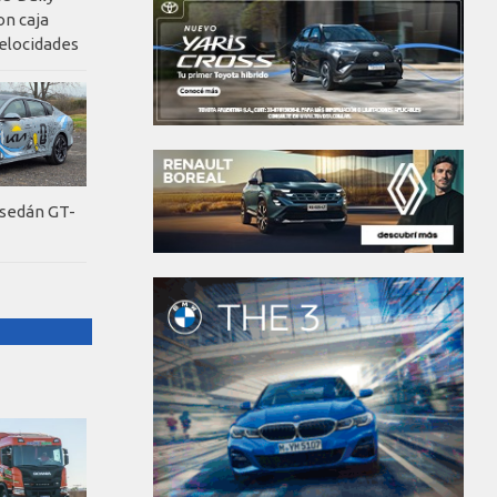
on caja
elocidades
 sedán GT-