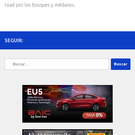
road por los bosques y médanos.
SEGUIR:
Buscar: