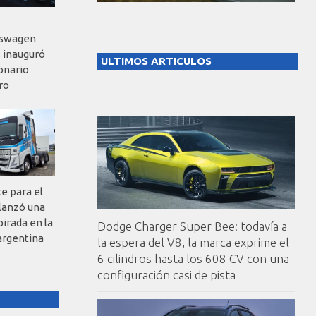
kswagen
 inauguró
ULTIMOS ARTICULOS
onario
ro
te para el
 lanzó una
pirada en la
Dodge Charger Super Bee: todavía a
argentina
la espera del V8, la marca exprime el
6 cilindros hasta los 608 CV con una
configuración casi de pista