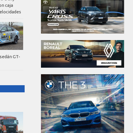
on caja
elocidades
 sedán GT-