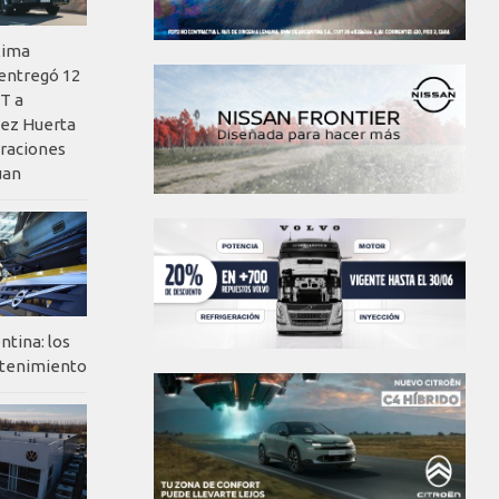
xima
 entregó 12
T a
ez Huerta
eraciones
uan
ntina: los
ntenimiento