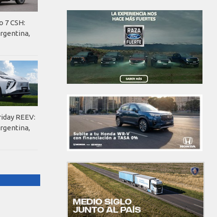
o 7 CSH:
rgentina,
riday REEV:
rgentina,