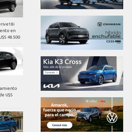
rive18i
iento en
U$S 48.500
nzamiento
de U$S