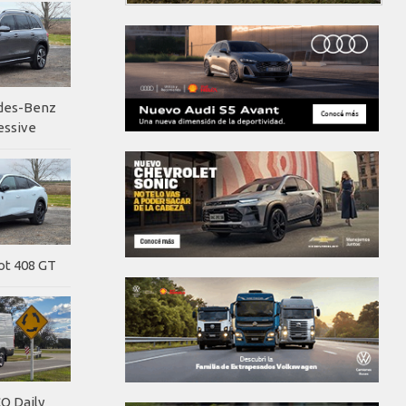
edes-Benz
essive
ot 408 GT
O Daily