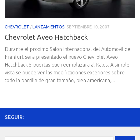
CHEVROLET
/
LANZAMIENTOS
SEPTIEMBRE 10, 2007
Chevrolet Aveo Hatchback
Durante el proximo Salon Internacional del Automovil de
Franfurt sera presentado el nuevo Chevrolet Aveo
Hatchback 5 puertas que reemplazara al Kalos. A simple
vista se puede ver las modificaciones exteriores sobre
todo la parrilla de gran tamaño, bien americana,...
SEGUIR:
Buscar: