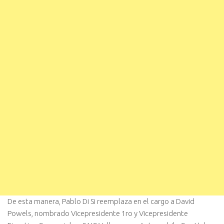
De esta manera, Pablo Di Si reemplaza en el cargo a David
Powels, nombrado Vicepresidente 1ro y Vicepresidente