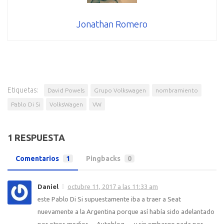
Jonathan Romero
Etiquetas:
David Powels
Grupo Volkswagen
nombramiento
Pablo Di Si
VolksWagen
VW
1 RESPUESTA
Comentarios
1
Pingbacks
0
Daniel
octubre 11, 2017 a las 11:33 am
este Pablo Di Si supuestamente iba a traer a Seat
nuevamente a la Argentina porque así había sido adelantado
por otros medios….Autoblog…..y sin embargo nada por