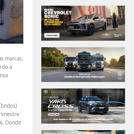
as marcas,
rdo a
ensa
íbridos)
rimestre
8%. Donde