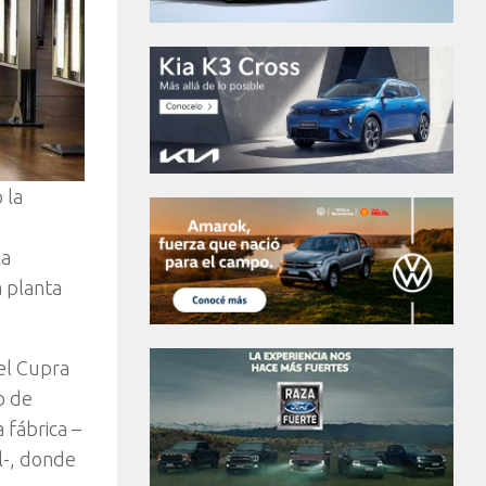
 la
la
 planta
el Cupra
o de
 fábrica –
l-, donde