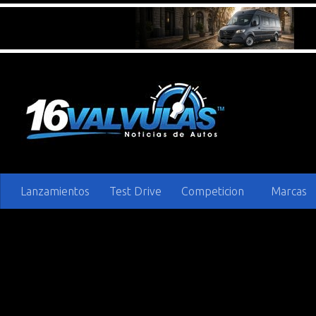
Saltar al contenido
Lanzamientos
Test Drive
Competicion
Marcas