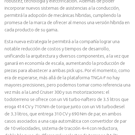
robustez, tecnología y electrificación. Además de poder
incorporar nuevos sistemas de asistencias a la conducción,
permitirá la adopción de mecánicas híbridas, cumpliendo la
promesa de la marca de ofrecer al menos una versión híbrida en
cada producto de su gama.
Esta nueva estrategia le permitirá a la compañía lograr una
notable reducción de costos y tiempos de desarrollo,
unificando la arquitectura y diversos componentes, a la vez que
ganará en economía de escala, aumentando la producción de
piezas para abastecer a ambas pick ups. Por el momento, como
era de esperarse, más allá de la plataforma TNGA-F no hay
mayores precisiones, pero podemos tomar como referencia una
vez más a la Land Cruiser 300 y sus motorizaciones: el
todoterreno se ofrece con un V6 turbo-naftero de 3.5 litros que
eroga 414 CV y 710 Nm de torque junto con un V6 turbodiesel
de 3.3 litros, que entrega 310 CV y 690 Nm de par, en ambos
casos asociados a una caja automática con convertidor de par
de 10 velocidades, sistema de tracción 4×4 con reductora,