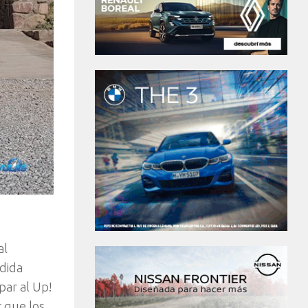
al
edida
par al Up!
t que los