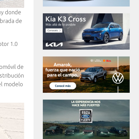
juy donde
brada de
otor 1.0
tomóvil de
istribución
 el modelo