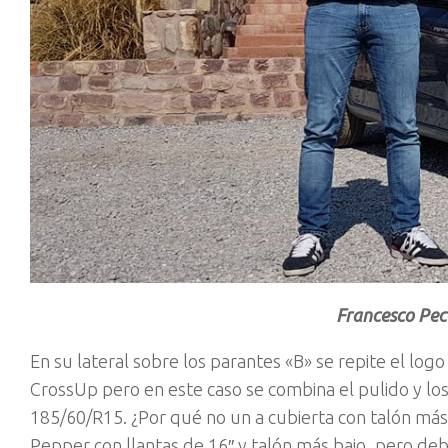
Francesco Pec
En su lateral sobre los parantes «B» se repite el logo 
CrossUp pero en este caso se combina el pulido y lo
185/60/R15. ¿Por qué no un a cubierta con talón más b
Pepper con llantas de 16″ y talón más bajo, pero deb