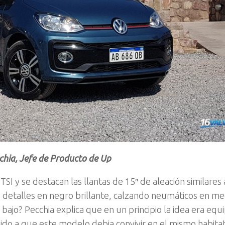
chia, Jefe de Producto de Up
TSI y se destacan las llantas de 15″ de aleación similares 
s detalles en negro brillante, calzando neumáticos en m
ajo? Pecchia explica que en un principio la idea era equi
ido a que este modelo debia convivir en el mismo habita