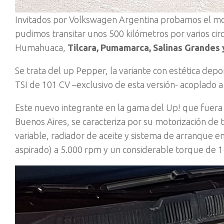
Invitados por Volkswagen Argentina probamos el mod
pudimos transitar unos 500 kilómetros por varios circ
Humahuaca
,
Tilcara, Pumamarca, Salinas Grandes 
Se trata del up Pepper, la variante con estética dep
TSI de 101 CV –exclusivo de esta versión- acoplado 
Este nuevo integrante en la gama del Up! que fuera
Buenos Aires, se caracteriza por su motorización de tr
variable, radiador de aceite y sistema de arranque e
aspirado) a 5.000 rpm y un considerable torque de 1