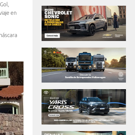
Gol,
iaje en
 máscara
e