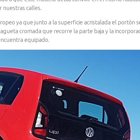
 nuestras calles.
opeo ya que junto a la superficie acristalada el portón s
agueta cromada que recorre la parte baja y la incorporac
 encuentra equipado.