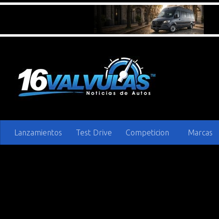
Saltar al contenido
Lanzamientos
Test Drive
Competicion
Marcas