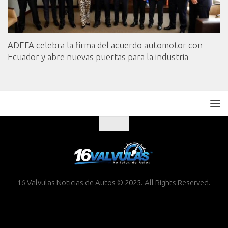
ADEFA celebra la firma del acuerdo automotor con
Ecuador y abre nuevas puertas para la industria
16 Valvulas Noticias de Autos © 2025. All Rights Reserved.