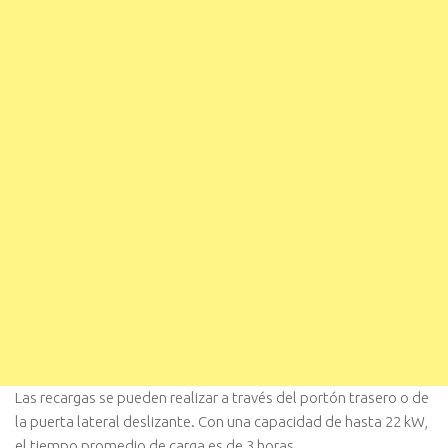
Las recargas se pueden realizar a través del portón trasero o de
la puerta lateral deslizante. Con una capacidad de hasta 22 kW,
el tiempo promedio de carga es de 3 horas.