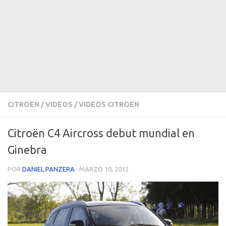
CITROEN
/
VIDEOS
/
VIDEOS CITROEN
Citroën C4 Aircross debut mundial en
Ginebra
POR
DANIEL PANZERA
·
MARZO 10, 2012