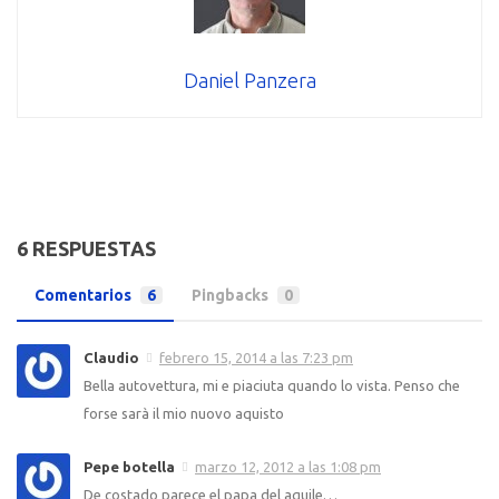
Daniel Panzera
6 RESPUESTAS
Comentarios
6
Pingbacks
0
Claudio
febrero 15, 2014 a las 7:23 pm
Bella autovettura, mi e piaciuta quando lo vista. Penso che
forse sarà il mio nuovo aquisto
Pepe botella
marzo 12, 2012 a las 1:08 pm
De costado parece el papa del aguile…