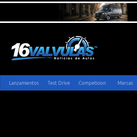
Saltar al contenido
Lanzamientos
Test Drive
Competicion
Marcas