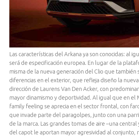
Las características del Arkana ya son conocidas: al igu
será de especificación europea. En lugar de la plata
misma de la nueva generación del Clio que también 
diferencias en el exterior, que refleja diseño la nuev
dirección de Laurens Van Den Acker, con predominanc
mayor dinamismo y deportividad. Al igual que en el
family feeling se aprecia en el sector frontal, con f
que invade parte del paragolpes, junto con una par
de la marca. Las grandes tomas de aire –una central
del capot le aportan mayor agresividad al conjunto,