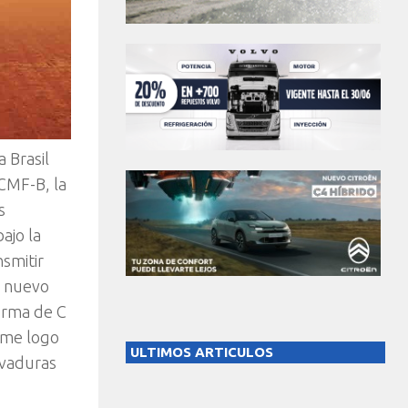
a Brasil
 CMF-B, la
s
ajo la
smitir
e nuevo
forma de C
rme logo
ULTIMOS ARTICULOS
rvaduras