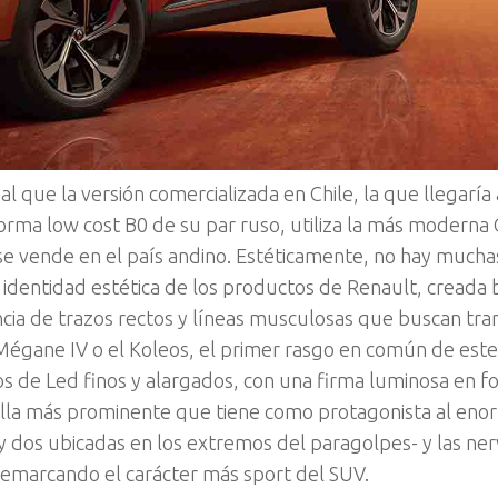
al que la versión comercializada en Chile, la que llegaría 
forma low cost B0 de su par ruso, utiliza la más moderna
se vende en el país andino. Estéticamente, no hay mucha
a identidad estética de los productos de Renault, creada b
ia de trazos rectos y líneas musculosas que buscan tran
 Mégane IV o el Koleos, el primer rasgo en común de est
aros de Led finos y alargados, con una firma luminosa en 
rilla más prominente que tiene como protagonista al eno
 y dos ubicadas en los extremos del paragolpes- y las ne
 remarcando el carácter más sport del SUV.