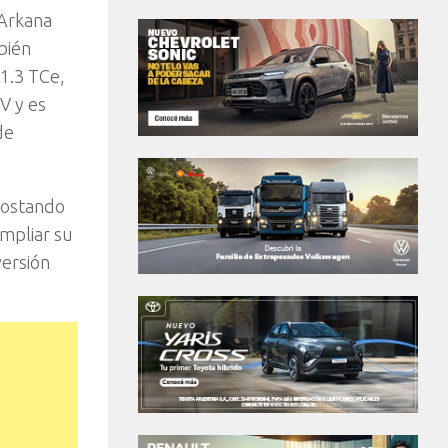
 Arkana
bién
 1.3 TCe,
V y es
de
apostando
ampliar su
versión