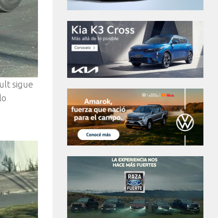
ult sigue
lo