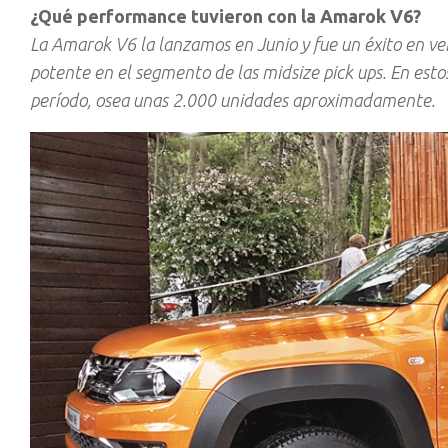
¿Qué performance tuvieron con la Amarok V6?
La Amarok V6 la lanzamos en Junio y fue un éxito en ven
potente en el segmento de las midsize pick ups. En est
período, osea unas 2.000 unidades aproximadamente.