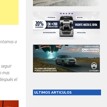
puntamos a
 seguir
o mas
después el
,
ULTIMOS ARTICULOS