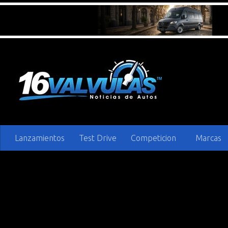
Saltar al contenido
Lanzamientos
Test Drive
Competicion
Marcas