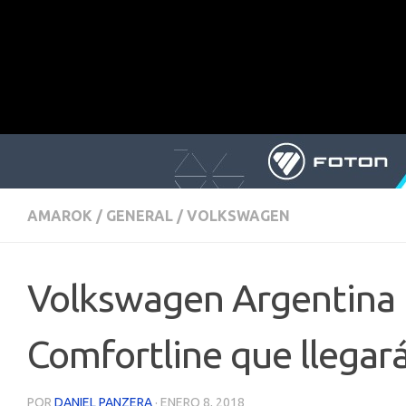
AMAROK
/
GENERAL
/
VOLKSWAGEN
Volkswagen Argentina 
Comfortline que llegará
POR
DANIEL PANZERA
·
ENERO 8, 2018