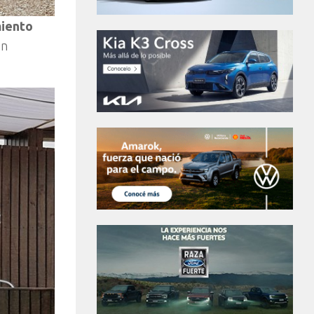
miento
ón