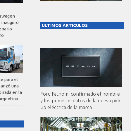
kswagen
 inauguró
ULTIMOS ARTICULOS
onario
ro
te para el
 lanzó una
pirada en la
Ford Fathom: confirmado el nombre
argentina
y los primeros datos de la nueva pick
up eléctrica de la marca