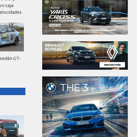
on caja
elocidades
 sedán GT-