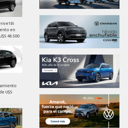
rive18i
iento en
U$S 48.500
nzamiento
de U$S