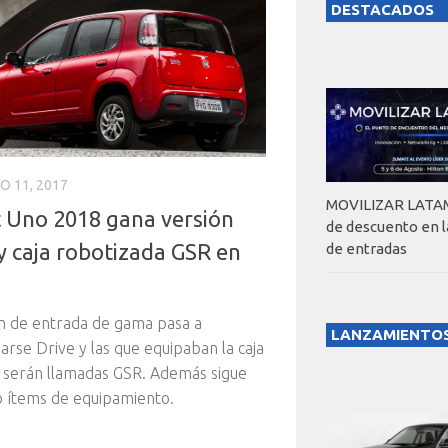
DESTACADOS
O 11, 2017
MOVILIZAR LATAM
at Uno 2018 gana versión
de descuento en 
y caja robotizada GSR en
de entradas
n de entrada de gama pasa a
LANZAMIENTO
rse Drive y las que equipaban la caja
 serán llamadas GSR. Además sigue
 ítems de equipamiento.