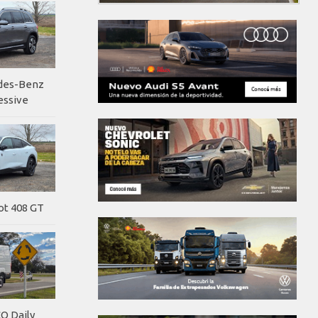
edes-Benz
essive
ot 408 GT
O Daily