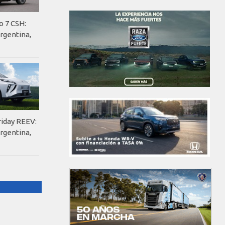
o 7 CSH:
rgentina,
riday REEV:
rgentina,