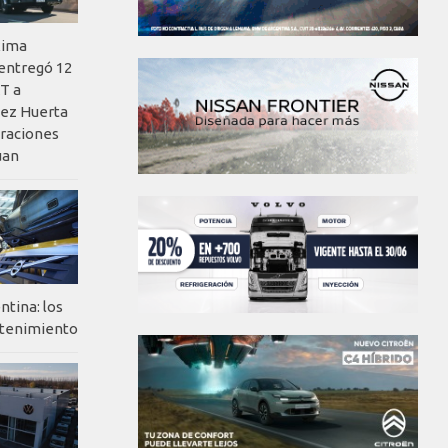
xima
 entregó 12
T a
ez Huerta
eraciones
uan
ntina: los
ntenimiento