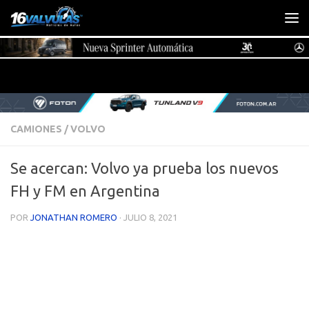
Saltar al contenido
CAMIONES
/
VOLVO
Se acercan: Volvo ya prueba los nuevos
FH y FM en Argentina
POR
JONATHAN ROMERO
·
JULIO 8, 2021