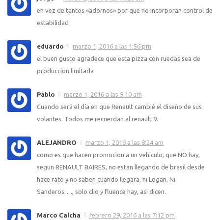
en vez de tantos «adornos» por que no incorporan control de
estabilidad
eduardo
marzo 1, 2016 a las 1:56 pm
el buen gusto agradece que esta pizza con ruedas sea de
produccion limitada
Pablo
marzo 1, 2016 a las 9:10 am
Cuando será el día en que Renault cambié el diseño de sus
volantes. Todos me recuerdan al renault 9.
ALEJANDRO
marzo 1, 2016 a las 8:24 am
como es que hacen promocion a un vehiculo, que NO hay,
segun RENAULT BAIRES, no estan llegando de brasil desde
hace rato y no saben cuando llegara, ni Logan, Ni
Sanderos…., solo clio y fluence hay, asi dicen.
Marco Calcha
febrero 29, 2016 a las 7:12 pm