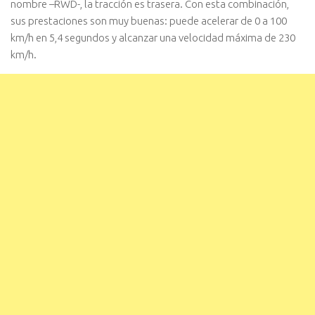
nombre –RWD-, la tracción es trasera. Con esta combinación,
sus prestaciones son muy buenas: puede acelerar de 0 a 100
km/h en 5,4 segundos y alcanzar una velocidad máxima de 230
km/h.