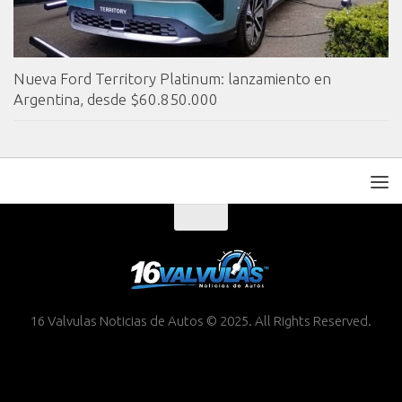
Nueva Ford Territory Platinum: lanzamiento en
Argentina, desde $60.850.000
16 Valvulas Noticias de Autos © 2025. All Rights Reserved.