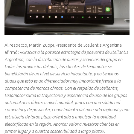
Al respecto, Martín Zuppi, Presidente de Stellantis Argentina,
afirmó:
«
Gracias a la potente estrategia de posventa de Stellantis
Argentina, con la distribución de piezas y servicios del grupo en
todas las provincias del país, los clientes de Leapmotor se
beneficiarán de un nivel de servicio inigualable, y no tenemos
dudas que esto es un diferenciador muy importante frente a la
competencia de marcas chinas. Con el respaldo de Stellantis,
Leapmotor suma la trayectoria y experiencia de uno de los grupos
automotrices líderes a nivel mundial, junto con una sólida red
comercial y de posventa, conocimiento del mercado regional y una
estrategia de largo plazo orientada a impulsar la movilidad
electrificada en la región. Aportar valor a nuestros clientes en
primer lugar y a nuestra sostenibilidad a largo plazo».