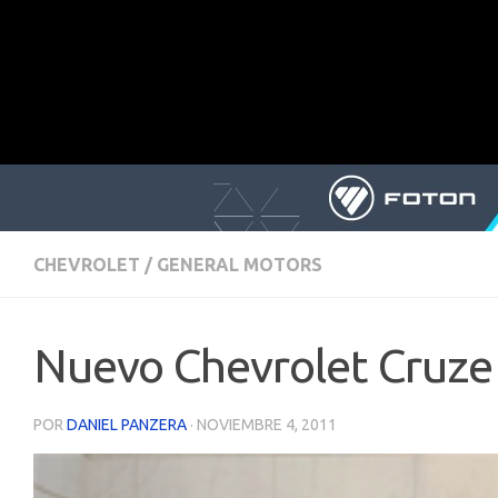
CHEVROLET
/
GENERAL MOTORS
Nuevo Chevrolet Cruze 
POR
DANIEL PANZERA
·
NOVIEMBRE 4, 2011