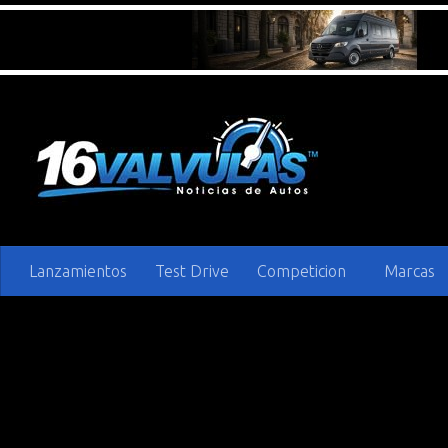
Saltar al contenido
Lanzamientos
Test Drive
Competicion
Marcas