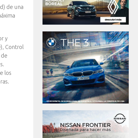
ed) de una
máxima
or y
), Control
n de
s.
e los
ras.