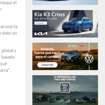
ticipo el
n
carrocería
n éxito en
 global y
5 basado
 que
arca”,