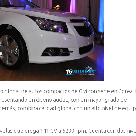
llo global de autos compactos de GM con sede en Corea. 
 presentando un diseño audaz, con un mayor grado de
. Además, combina calidad global con un alto nivel de equ
álvulas que eroga 141 CV a 6200 rpm. Cuenta con dos niv