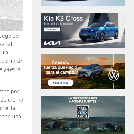
luego de
 a tal
. La
ce que se
e ya está
zada por
 de último
rte: la
iendo una