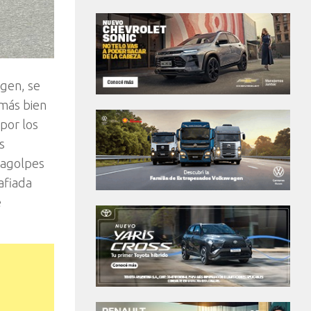
agen, se
 más bien
por los
s
ragolpes
afiada
e