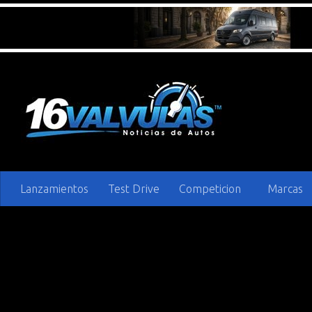
Saltar al contenido
Lanzamientos
Test Drive
Competicion
Marcas