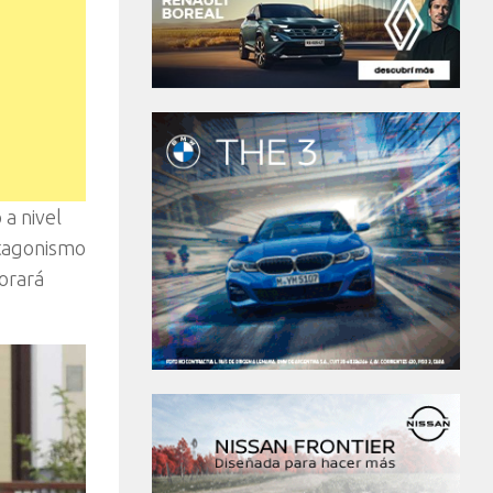
a nivel
otagonismo
porará