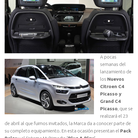
A pocas
semanas del
lanzamiento de
los
Nuevos
Citroen C4
Picasso y
Grand C4
Picasso
, que se
realizará el 23
de abril al que fuimos invitados, la Marca da a conocer parte de
su completo equipamiento. En esta ocasión presentan el
Pack