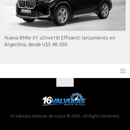
Nueva BMW X1 sDrive18i Efficient: lanzamiento en
Argentina, desde U$S 48.500
16 Valvulas Noticias de Autos © 2025. All Rights Reserved.