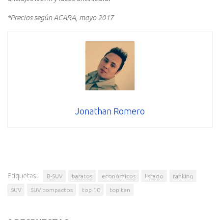
*Precios según ACARA, mayo 2017
Jonathan Romero
Etiquetas:
B-SUV
baratos
económicos
listado
ranking
SUV
SUV compactos
top 10
top ten