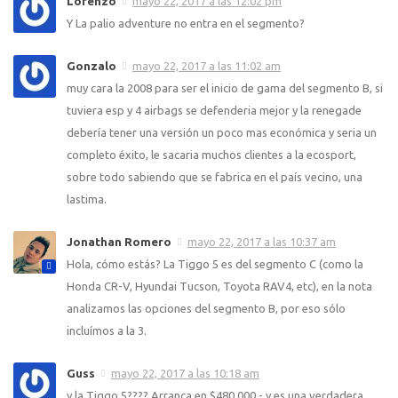
Lorenzo
mayo 22, 2017 a las 12:02 pm
Y La palio adventure no entra en el segmento?
Gonzalo
mayo 22, 2017 a las 11:02 am
muy cara la 2008 para ser el inicio de gama del segmento B, si
tuviera esp y 4 airbags se defenderia mejor y la renegade
debería tener una versión un poco mas económica y seria un
completo éxito, le sacaria muchos clientes a la ecosport,
sobre todo sabiendo que se fabrica en el país vecino, una
lastima.
Jonathan Romero
mayo 22, 2017 a las 10:37 am
Hola, cómo estás? La Tiggo 5 es del segmento C (como la
Honda CR-V, Hyundai Tucson, Toyota RAV4, etc), en la nota
analizamos las opciones del segmento B, por eso sólo
incluímos a la 3.
Guss
mayo 22, 2017 a las 10:18 am
y la Tiggo 5???? Arranca en $480.000.- y es una verdadera