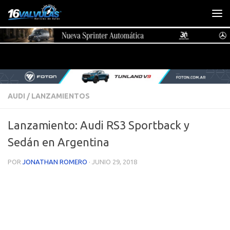
Saltar al contenido
AUDI
/
LANZAMIENTOS
Lanzamiento: Audi RS3 Sportback y
Sedán en Argentina
POR
JONATHAN ROMERO
·
JUNIO 29, 2018