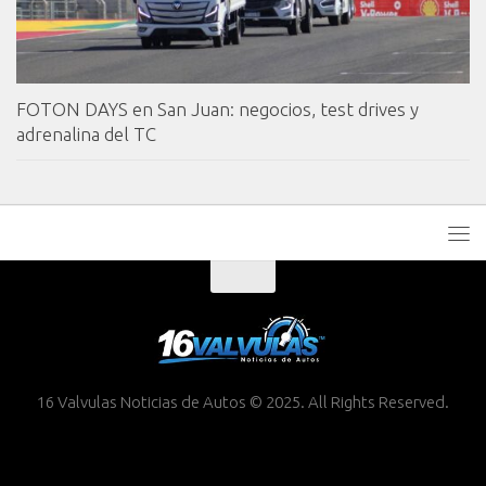
FOTON DAYS en San Juan: negocios, test drives y
adrenalina del TC
16 Valvulas Noticias de Autos © 2025. All Rights Reserved.