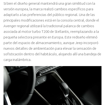
Si bien el diseño general mantendrá una gran similitud con la
versión europea, la marca realizó cambios específicos para
adaptarlo a las preferencias del público regional. Una de las
principales modificaciones está en la consola central, donde el
Avenger regional utilizará la tradicional palanca de cambios
asociada al motor turbo T200 de Stellantis, reemplazando a la
pequeña selectora presente en Europa. Este rediseño eliminó
parte del espacio de almacenamiento, aunque Jeep incorporó
nuevos detalles de ambientación para elevar la sensación de
sofisticación dentro del habitáculo, alojando allí una bandeja de
carga inalámbrica.