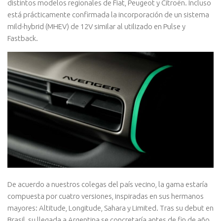
distintos modelos regionales de Fiat, Peugeot y Citroën. Incluso
está prácticamente confirmada la incorporación de un sistema
mild-hybrid (MHEV) de 12V similar al utilizado en Pulse y
Fastback.
De acuerdo a nuestros colegas del país vecino, la gama estaría
compuesta por cuatro versiones, inspiradas en sus hermanos
mayores: Altitude, Longitude, Sahara y Limited. Tras su debut en
Brasil, su llegada a Argentina se concretaría antes de fin de año.