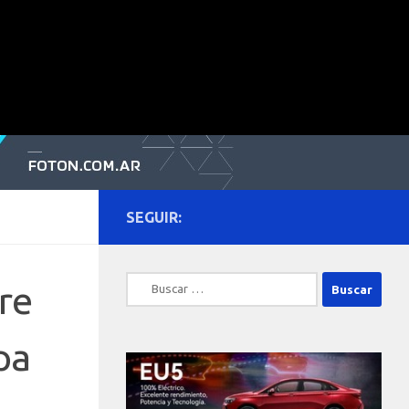
SEGUIR:
Buscar:
re
pa