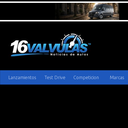
Saltar al contenido
Lanzamientos
Test Drive
Competicion
Marcas