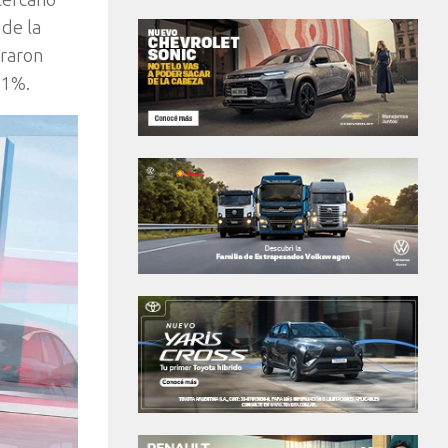
 de la
traron
11%.