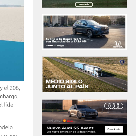
y el 208,
embargo,
l líder
modelo
cercano