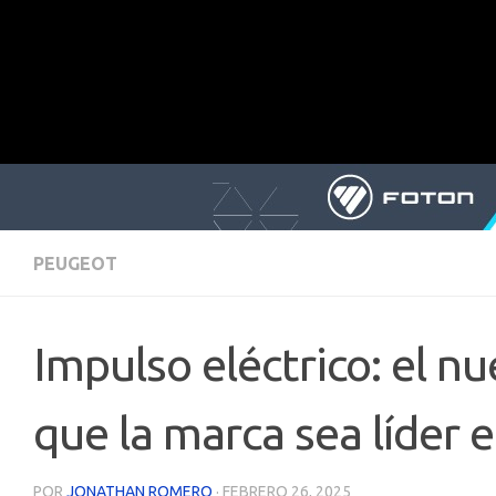
PEUGEOT
Impulso eléctrico: el 
que la marca sea líder 
POR
JONATHAN ROMERO
·
FEBRERO 26, 2025