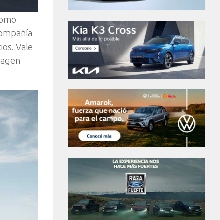
como
 compañía
ios. Vale
wagen
.