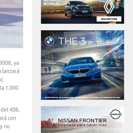
 3008, ya
a lanzará
V,
ta 1.000
 del 408,
ará con
 y no