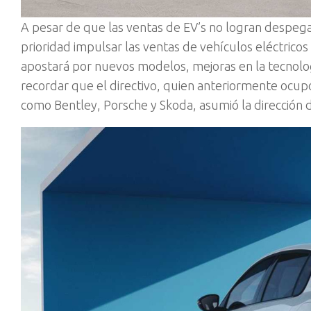
A
pesar de que las ventas de EV’s no logran despeg
prioridad impulsar las ventas de vehículos eléctrico
apostará por nuevos modelos, mejoras en la tecnologí
recordar que el directivo, quien anteriormente ocu
como Bentley, Porsche y Skoda, asumió la dirección 