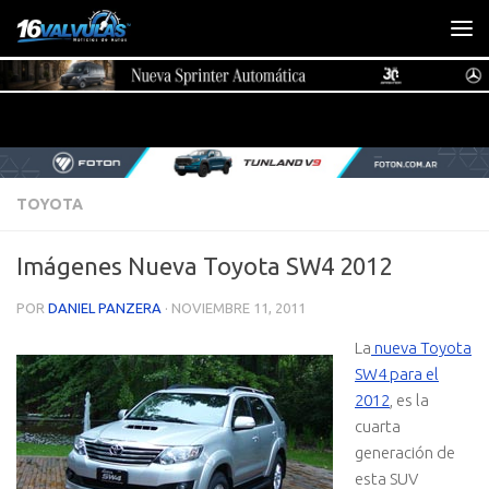
Saltar al contenido
TOYOTA
Imágenes Nueva Toyota SW4 2012
POR
DANIEL PANZERA
·
NOVIEMBRE 11, 2011
La
nueva Toyota
SW4 para el
2012
, es la
cuarta
generación de
esta SUV