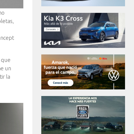
no
letas,
oncept
s que
ne un
ir la