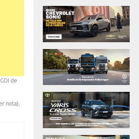
-GDI de
r nota),