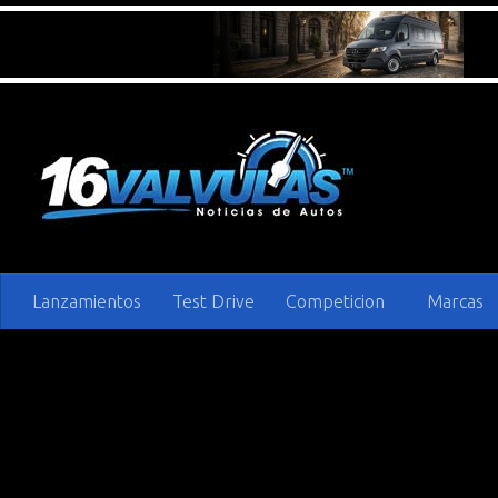
Saltar al contenido
Lanzamientos
Test Drive
Competicion
Marcas