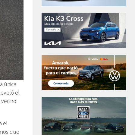
a única
develó el
 vecino
a el
amos que