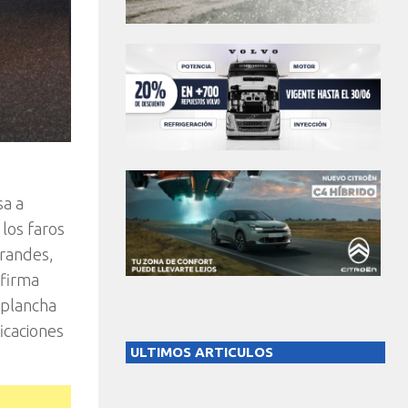
sa a
 los faros
grandes,
 firma
a plancha
icaciones
ULTIMOS ARTICULOS