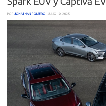
Spark EUV y Captiva EV
POR
JONATHAN ROMERO
·
JULIO 10, 2025