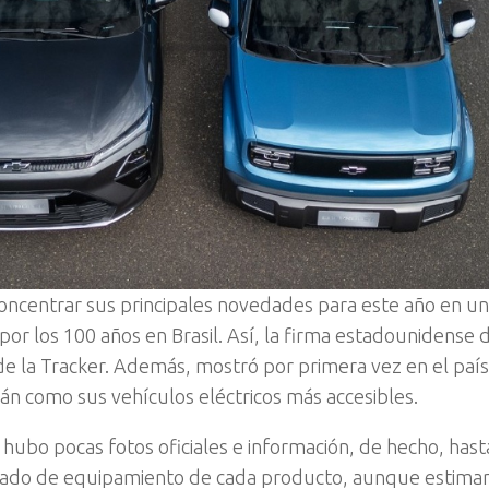
concentrar sus principales novedades para este año en un
por los 100 años en Brasil. Así, la firma estadounidense 
 de la Tracker. Además, mostró por primera vez en el país
án como sus vehículos eléctricos más accesibles.
hubo pocas fotos oficiales e información, de hecho, hast
listado de equipamiento de cada producto, aunque estim