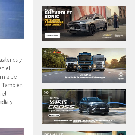
asileños y
en el
irma de
-. También
 el
edia y