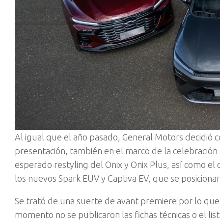
A
l igual que el año pasado, General Motors decidió 
presentación, también en el marco de la celebración 
esperado restyling del Onix y Onix Plus, así como el
los nuevos Spark EUV y Captiva EV, que se posicionar
Se trató de una suerte de avant premiere por lo que 
momento no se publicaron las fichas técnicas o el 