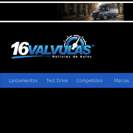
Saltar al contenido
Lanzamientos
Test Drive
Competicion
Marcas