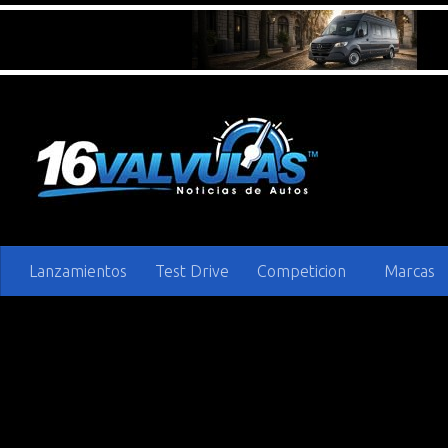
Saltar al contenido
Lanzamientos
Test Drive
Competicion
Marcas