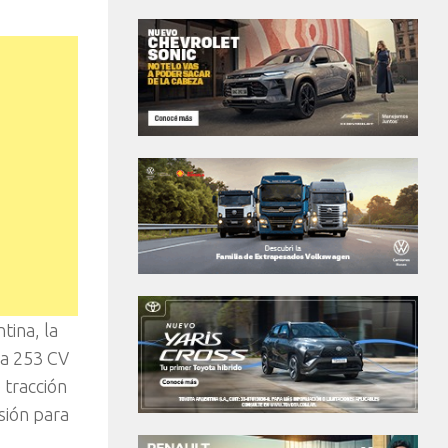
tina, la
la 253 CV
 tracción
sión para