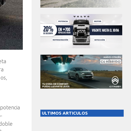
eta
ra
gos,
 potencia
ULTIMOS ARTICULOS
o-
 doble