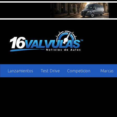
Saltar al contenido
Lanzamientos
Test Drive
Competicion
Marcas