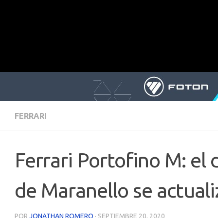
FERRARI
Ferrari Portofino M: el
de Maranello se actual
POR
JONATHAN ROMERO
·
SEPTIEMBRE 20, 2020