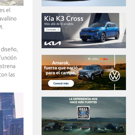
es el
vallino
M.
 diseño,
función
estrena
con las