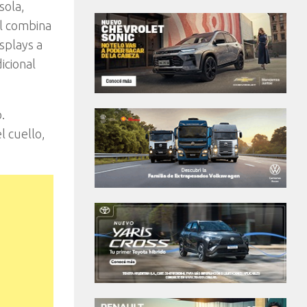
sola,
al combina
splays a
icional
.
l cuello,