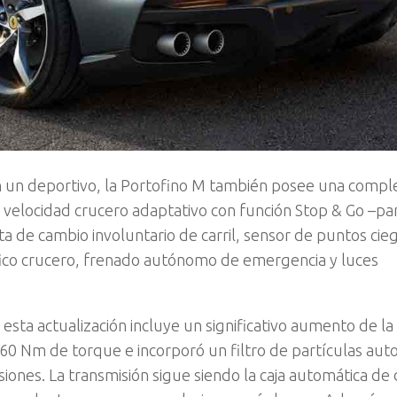
un deportivo, la Portofino M también posee una compl
e velocidad crucero adaptativo con función Stop & Go –pa
rta de cambio involuntario de carril, sensor de puntos cie
áfico crucero, frenado autónomo de emergencia y luces
ta actualización incluye un significativo aumento de la
760 Nm de torque e incorporó un filtro de partículas aut
iones. La transmisión sigue siendo la caja automática de