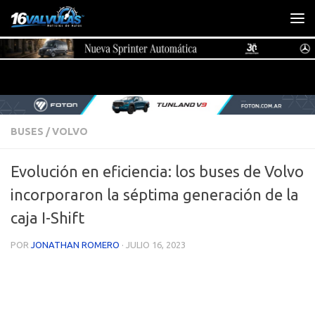
Saltar al contenido
BUSES
/
VOLVO
Evolución en eficiencia: los buses de Volvo
incorporaron la séptima generación de la
caja I-Shift
POR
JONATHAN ROMERO
·
JULIO 16, 2023