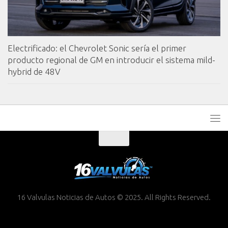
Electrificado: el Chevrolet Sonic sería el primer
producto regional de GM en introducir el sistema mild-
hybrid de 48V
16 Valvulas Noticias de Autos © 2025. All Rights Reserved.