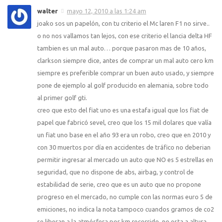
walter
mayo 12, 2010 a las 1:24 am
joako sos un papelón, con tu criterio el Mc laren F1 no sirve..
o no nos vallamos tan lejos, con ese criterio el lancia delta HF
tambien es un mal auto… porque pasaron mas de 10 años,
clarkson siempre dice, antes de comprar un mal auto cero km
siempre es preferible comprar un buen auto usado, y siempre
pone de ejemplo al golf producido en alemania, sobre todo
al primer golf gti.
creo que esto del fiat uno es una estafa igual que los fiat de
papel que fabricó sevel, creo que los 15 mil dolares que valía
un fiat uno base en el año 93 era un robo, creo que en 2010 y
con 30 muertos por día en accidentes de tráfico no deberian
permitir ingresar al mercado un auto que NO es 5 estrellas en
seguridad, que no dispone de abs, airbag, y control de
estabilidad de serie, creo que es un auto que no propone
progreso en el mercado, no cumple con las normas euro 5 de
emiciones, no indica la nota tampoco cuandos gramos de co2
se liberan a la atmósfera por km recorrido, no esta a altura