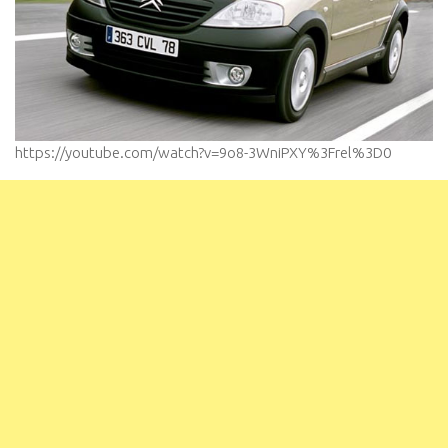
https://youtube.com/watch?v=9o8-3WniPXY%3Frel%3D0