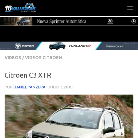
Saltar al contenido
VIDEOS
/
VIDEOS CITROEN
Citroen C3 XTR
POR
DANIEL PANZERA
·
JULIO 7, 2010