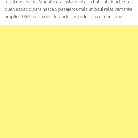
los atributos del Magnite era justamente su habitabilidad, con
buen espacio para hasta 5 pasajeros más un baúl relativamente
amplio -336 litros- considerando sus reducidas dimensiones.