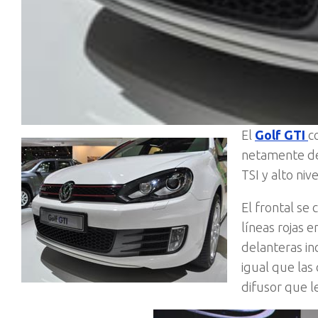
El
Golf GTI
c
netamente de
TSI y alto ni
El frontal se 
líneas rojas 
delanteras in
igual que las 
difusor que l