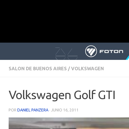
SALON DE BUENOS AIRES
/
VOLKSWAGEN
Volkswagen Golf GTI
POR
DANIEL PANZERA
·
JUNIO 16, 2011