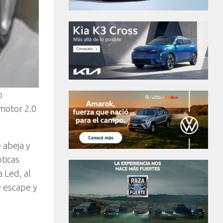
o
motor 2.0
e abeja y
pticas
 Led, al
e escape y