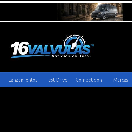
Saltar al contenido
Lanzamientos
Test Drive
Competicion
Marcas