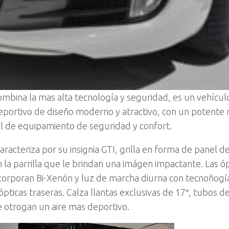
ombina la mas alta tecnología y seguridad, es un vehícul
portivo de diseño moderno y atractivo, con un potente 
vel de equipamiento de seguridad y confort.
caracteriza por su insignia GTI, grilla en forma de panel d
en la parrilla que le brindan una imágen impactante. Las ó
corporan Bi-Xenón y luz de marcha diurna con tecnoñogía
ópticas traseras. Calza llantas exclusivas de 17″, tubos d
e otrogan un aire mas deportivo.