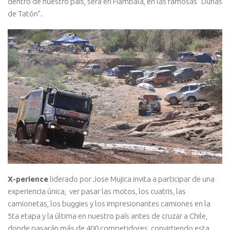
dentro de nuestro país, será en Fiambalá, en las famosas “Dunas
de Tatón”.
X-perience
liderado por Jose Mujica invita a participar de una
experiencia única, ver pasar las motos, los cuatris, las
camionetas, los buggies y los impresionantes camiones en la
5ta etapa y la última en nuestro país antes de cruzar a Chile,
donde pasarán más de 400 competidores, convirtiendo esta