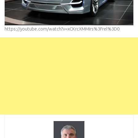
https://youtube.com/watch?v=xCKrcXMMIrs%3Frel%3D0