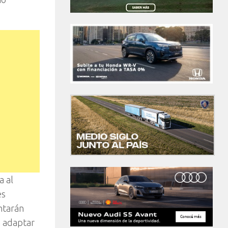
a al
es
ontarán
n adaptar