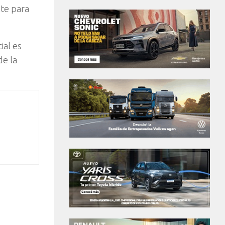
nte para
ial es
de la