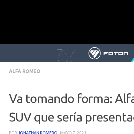
ALFA ROMEO
Va tomando forma: Alfa
SUV que sería present
POR
JONATHAN ROMERO
·
MAYO 7, 2021