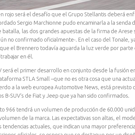
 en rojo será el desafío que el Grupo Stellantis deberá en
cordado Sergio Marchionne pudo encaminarla a la senda de
de batalla, las dos grandes apuestas de la firma de Arese 
n no confirmado oficialmente-. En el caso del Tonale, y
 que el Brennero todavía aguarda la luz verde por parte 
rabajar en él.
erá el primer desarrollo en conjunto desde la fusión en
ataforma STLA Small –que no es otra cosa que una actua
uerdo a la web europea Automotive News, está previsto 
os B-SUV’s de Fiat y Jeep que ya han sido confirmados.
yecto 966 tendrá un volumen de producción de 60.000 uni
volumen de la marca. Las expectativas son altas, el mod
s tendencias actuales, que indican una mayor preferencia
ecciones oficiales, se espera que se destaque por un dise