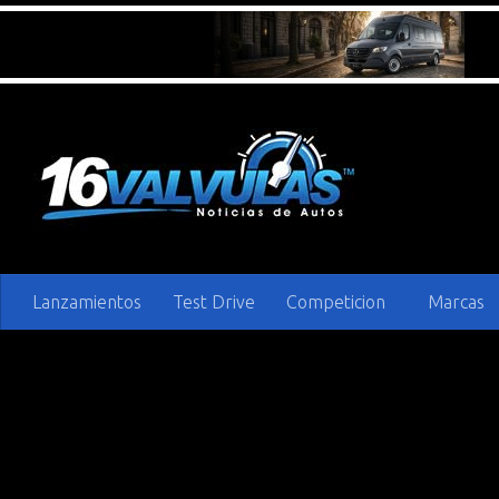
Saltar al contenido
Lanzamientos
Test Drive
Competicion
Marcas