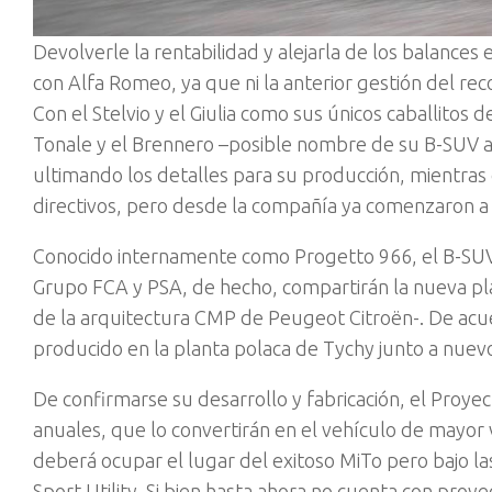
Devolverle la rentabilidad y alejarla de los balances
con Alfa Romeo, ya que ni la anterior gestión del re
Con el Stelvio y el Giulia como sus únicos caballitos 
Tonale y el Brennero –posible nombre de su B-SUV aú
ultimando los detalles para su producción, mientras
directivos, pero desde la compañía ya comenzaron a t
Conocido internamente como Progetto 966, el B-SUV s
Grupo FCA y PSA, de hecho, compartirán la nueva pl
de la arquitectura CMP de Peugeot Citroën-. De ac
producido en la planta polaca de Tychy junto a nuev
De confirmarse su desarrollo y fabricación, el Pro
anuales, que lo convertirán en el vehículo de mayor 
deberá ocupar el lugar del exitoso MiTo pero bajo la
Sport Utility. Si bien hasta ahora no cuenta con proy