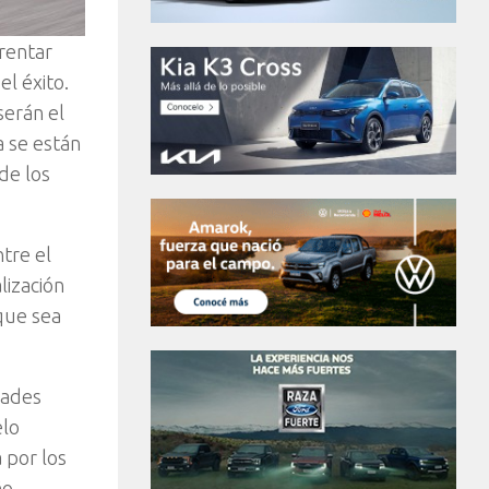
frentar
l éxito.
serán el
a se están
de los
tre el
lización
que sea
dades
elo
 por los
ño