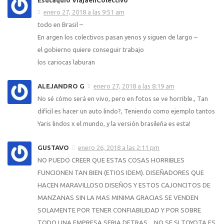
Esutaquio ViajaenColectivo
enero 27, 2018 a las 9:51 am
todo en Brasil –
En argen los colectivos pasan yenos y siguen de largo –
el gobierno quiere conseguir trabajo
los cariocas laburan
ALEJANDRO G
enero 27, 2018 a las 8:19 am
No sé cómo será en vivo, pero en fotos se ve horrible., Tan
difícil es hacer un auto lindo?, Teniendo como ejemplo tantos
Yaris lindos x el mundo, y la versión brasileña es esta!
GUSTAVO
enero 26, 2018 a las 2:11 pm
NO PUEDO CREER QUE ESTAS COSAS HORRIBLES
FUNCIONEN TAN BIEN (ETIOS IDEM). DISEÑADORES QUE
HACEN MARAVILLOSO DISEÑOS Y ESTOS CAJONCITOS DE
MANZANAS SIN LA MAS MINIMA GRACIAS SE VENDEN
SOLAMENTE POR TENER CONFIABILIDAD Y POR SOBRE
TODO UNA EMPRESA SERIA DETRAS…NO SE SI TOYOTA ES