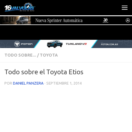
Saltar al contenido
TODO SOBRE...
/
TOYOTA
Todo sobre el Toyota Etios
POR
DANIEL PANZERA
·
SEPTIEMBRE 1, 2014