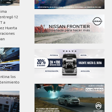
xima
 entregó 12
T a
ez Huerta
eraciones
uan
ntina: los
ntenimiento