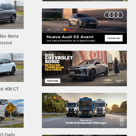
edes-Benz
essive
ot 408 GT
O Daily