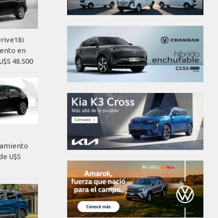
rive18i
iento en
U$S 48.500
nzamiento
de U$S