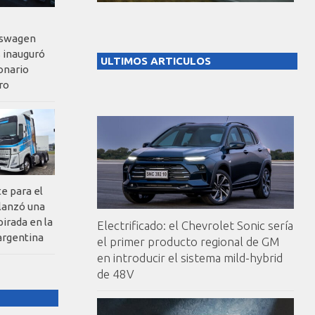
kswagen
 inauguró
ULTIMOS ARTICULOS
onario
ro
te para el
 lanzó una
pirada en la
Electrificado: el Chevrolet Sonic sería
argentina
el primer producto regional de GM
en introducir el sistema mild-hybrid
de 48V