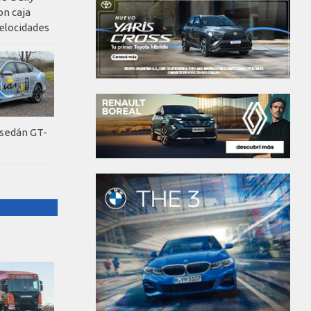
on caja
elocidades
 sedán GT-