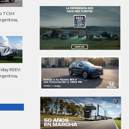
o 7 CSH:
rgentina,
riday REEV:
rgentina,