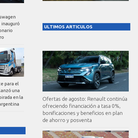
kswagen
 inauguró
ULTIMOS ARTICULOS
onario
ro
te para el
 lanzó una
pirada en la
Ofertas de agosto: Renault continúa
argentina
ofreciendo financiación a tasa 0%,
bonificaciones y beneficios en plan
de ahorro y posventa