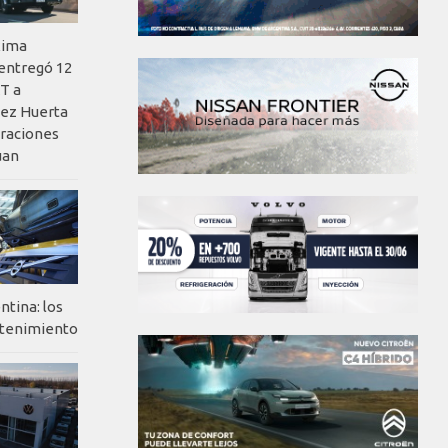
xima
 entregó 12
T a
ez Huerta
eraciones
uan
ntina: los
ntenimiento