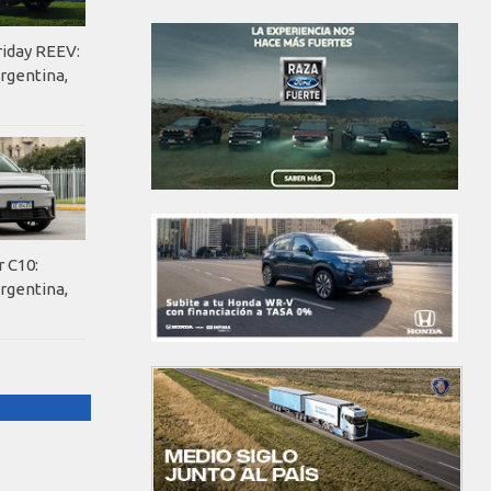
riday REEV:
rgentina,
 C10:
rgentina,