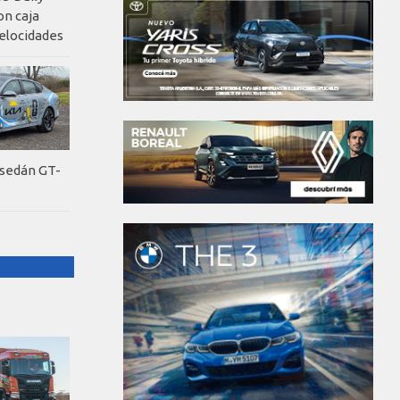
on caja
elocidades
 sedán GT-