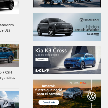
nzamiento
de U$S
o 7 CSH:
rgentina,