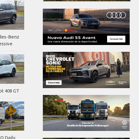
edes-Benz
essive
ot 408 GT
O Daily